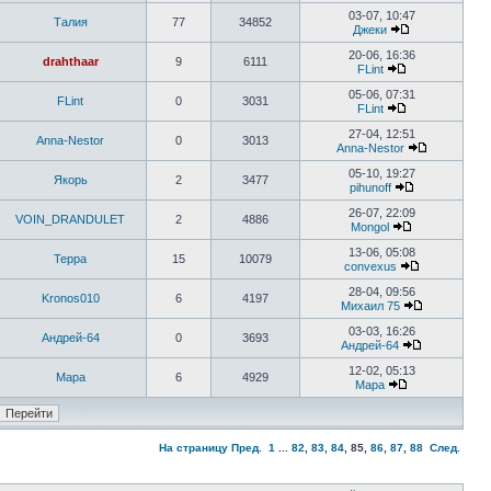
03-07, 10:47
Талия
77
34852
Джеки
20-06, 16:36
drahthaar
9
6111
FLint
05-06, 07:31
FLint
0
3031
FLint
27-04, 12:51
Anna-Nestor
0
3013
Anna-Nestor
05-10, 19:27
Якорь
2
3477
pihunoff
26-07, 22:09
VOIN_DRANDULET
2
4886
Mongol
13-06, 05:08
Терра
15
10079
convexus
28-04, 09:56
Kronos010
6
4197
Михаил 75
03-03, 16:26
Андрей-64
0
3693
Андрей-64
12-02, 05:13
Мара
6
4929
Мара
На страницу
Пред.
1
...
82
,
83
,
84
,
85
,
86
,
87
,
88
След.