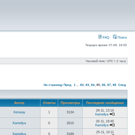
FAQ
Поиск
Текущее время: 07-08, 18:00
Часовой пояс: UTC + 2 часа
На страницу
Пред.
1
...
82
,
83
,
84
,
85
,
86
,
87
,
88
След.
Автор
Ответы
Просмотры
Последнее сообщение
28-11, 13:16
Kenway
1
3134
Kameliya
26-11, 18:45
Kameliya
0
2615
Kameliya
25-11, 10:11
Kameliya
0
3189