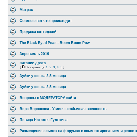
Матрас
Со мною вот что происходит
Продажа коттеджей
The Black Eyed Peas - Boom Boom Pow
Зеровилль 2019
питание драта
[
На страницу:
1
,
2
,
3
,
4
,
5
]
Зубки у щенка 3,5 месяца
Зубки у щенка 3,5 месяца
Вопросы к МОДЕРАТОРУ сайта
Вера Воронкова - У меня необычная внешность
Певица Наталья Гулькина
Размещение ссылок на форумах с комментированием и репост