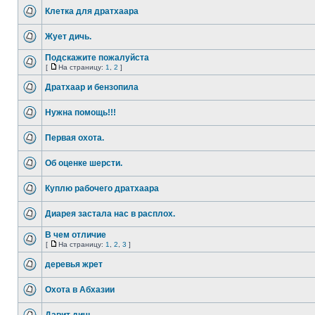
Клетка для дратхаара
Жует дичь.
Подскажите пожалуйста
[
На страницу:
1
,
2
]
Дратхаар и бензопила
Нужна помощь!!!
Первая охота.
Об оценке шерсти.
Куплю рабочего дратхаара
Диарея застала нас в расплох.
В чем отличие
[
На страницу:
1
,
2
,
3
]
деревья жрет
Охота в Абхазии