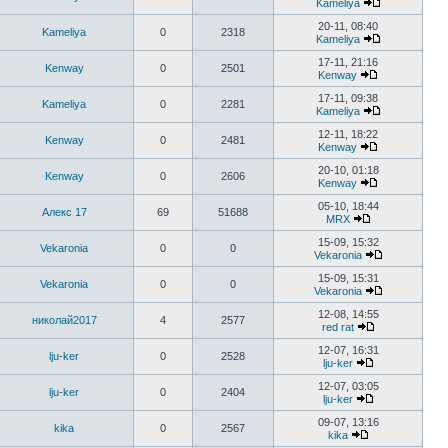
Kameliya
20-11, 08:40
Kameliya
0
2318
Kameliya
17-11, 21:16
Kenway
0
2501
Kenway
17-11, 09:38
Kameliya
0
2281
Kameliya
12-11, 18:22
Kenway
0
2481
Kenway
20-10, 01:18
Kenway
0
2606
Kenway
05-10, 18:44
Алекс 17
69
51688
MRX
15-09, 15:32
Vekaronia
0
0
Vekaronia
15-09, 15:31
Vekaronia
0
0
Vekaronia
12-08, 14:55
николай2017
4
2577
red rat
12-07, 16:31
lju-ker
0
2528
lju-ker
12-07, 03:05
lju-ker
0
2404
lju-ker
09-07, 13:16
kika
0
2567
kika