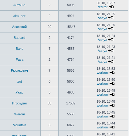
30-10, 16:57
Антон З
2
5003
red rat
18-10, 21:25
alex-bor
2
4924
Vasya
18-10, 21:25
Алекссей
29
15347
Vasya
18-10, 21:24
Bastard
2
4174
Vasya
18-10, 21:23
Bakc
7
4587
Vasya
18-10, 21:21
Faza
2
4734
Vasya
18-10, 13:53
Рюрикович
7
5866
workoni
18-10, 13:50
zot
6
5808
workoni
18-10, 13:49
Ужас
5
4983
workoni
18-10, 13:48
Игорьдан
33
17539
workoni
18-10, 13:45
Warom
5
5550
workoni
18-10, 13:44
Mountain
6
6077
workoni
18-10, 13:41