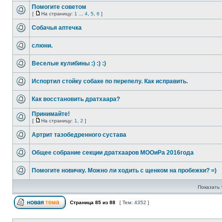
Помогите советом
[
На страницу:
1
...
4
,
5
,
6
]
Собачья аптечка
слюни.
Веселые кулибины :) :) :)
Испортил стойку собаке по перепелу. Как исправить.
Как восстановить дратхаара?
Принимайте!
[
На страницу:
1
,
2
]
Артрит тазобедренного сустава
Общее собрание секции дратхааров МООиРа 2016года
Помогите новичку. Можно ли ходить с щенком на пробежки? =)
Показать 
Страница
85
из
88
[ Тем: 4352 ]