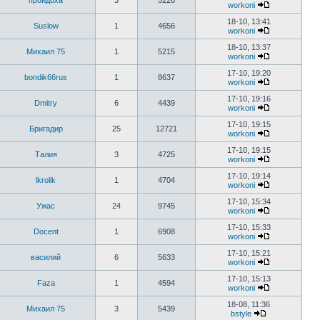
пройдоха
3
5226
workoni
18-10, 13:41
Suslow
1
4656
workoni
18-10, 13:37
Михаил 75
1
5215
workoni
17-10, 19:20
bondik66rus
1
8637
workoni
17-10, 19:16
Dmitry
6
4439
workoni
17-10, 19:15
Бригадир
25
12721
workoni
17-10, 19:15
Талия
3
4725
workoni
17-10, 19:14
lkrolik
1
4704
workoni
17-10, 15:34
Ужас
24
9745
workoni
17-10, 15:33
Docent
1
6908
workoni
17-10, 15:21
василий
6
5633
workoni
17-10, 15:13
Faza
1
4594
workoni
18-08, 11:36
Михаил 75
3
5439
bstyle