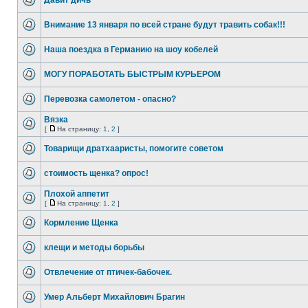
Давит дичь
Внимание 13 января по всей стране будут травить собак!!!
Наша поездка в Германию на шоу кобелей
МОГУ ПОРАБОТАТЬ БЫСТРЫМ КУРЬЕРОМ
Перевозка самолетом - опасно?
Вязка
[
На страницу:
1
,
2
]
Товарищи дратхааристы, помогите советом
стоимость щенка? опрос!
Плохой аппетит
[
На страницу:
1
,
2
]
Кормление Щенка
клещи и методы борьбы
Отвлечение от птичек-бабочек.
Умер Альберт Михайлович Брагин