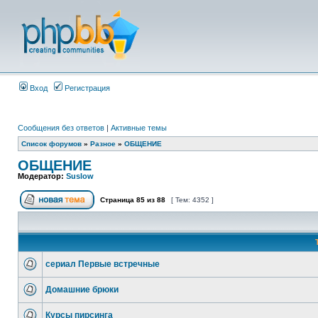
Вход
Регистрация
Сообщения без ответов
|
Активные темы
Список форумов
»
Разное
»
ОБЩЕНИЕ
ОБЩЕНИЕ
Модератор:
Suslow
Страница
85
из
88
[ Тем: 4352 ]
сериал Первые встречные
Домашние брюки
Курсы пирсинга