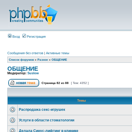
Вход
Регистрация
Сообщения без ответов
|
Активные темы
Список форумов
»
Разное
»
ОБЩЕНИЕ
ОБЩЕНИЕ
Модератор:
Suslow
Страница
82
из
88
[ Тем: 4352 ]
Темы
Распродажа секс-игрушек
Услуги в области стоматологии
Делала Синус-лифтинг в клинике