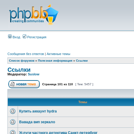
Вход
Регистрация
Сообщения без ответов
|
Активные темы
Список форумов
»
Полезная информация
»
Ссылки
Ссылки
Модератор:
Suslow
Страница
101
из
110
[ Тем: 5457 ]
Темы
Купить аккаунт hydra
Вавада вип зеркало
Услуги частного детектива Санкт-петербург