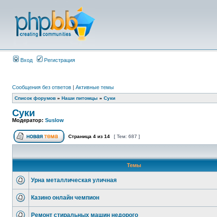
Вход
Регистрация
Сообщения без ответов
|
Активные темы
Список форумов
»
Наши питомцы
»
Суки
Суки
Модератор:
Suslow
Страница
4
из
14
[ Тем: 687 ]
Темы
Урна металлическая уличная
Казино онлайн чемпион
Ремонт стиральных машин недорого