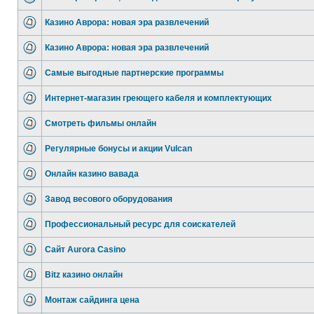
Казино Аврора: новая эра развлечений
Казино Аврора: новая эра развлечений
Самые выгодные партнерские программы
Интернет-магазин греющего кабеля и комплектующих
Смотреть фильмы онлайн
Регулярные бонусы и акции Vulcan
Онлайн казино вавада
Завод весового оборудования
Профессиональный ресурс для соискателей
Сайт Aurora Casino
Bitz казино онлайн
Монтаж сайдинга цена