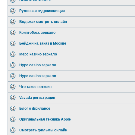
Печать на холсте
Рулонная гидроизоляция
Ведьмак смотреть онлайн
Криптобосс зеркало
Бейджи на заказ в Москве
Мерс казино зеркало
Hype casino зеркало
Hype casino зеркало
Что такое ноткоин
Vavada регистрация
Блог о фрилансе
Оригинальная техника Apple
Смотреть фильмы онлайн