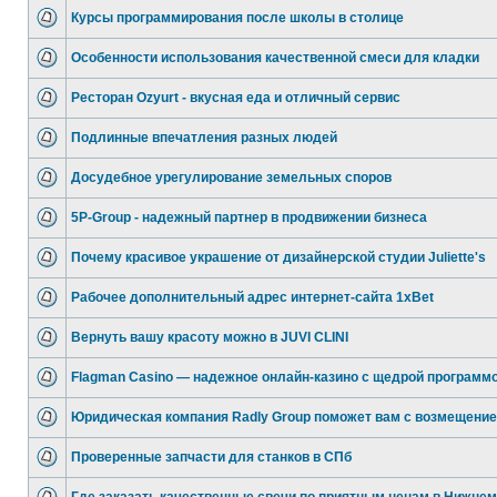
Курсы программирования после школы в столице
Особенности использования качественной смеси для кладки
Ресторан Ozyurt - вкусная еда и отличный сервис
Подлинные впечатления разных людей
Досудебное урегулирование земельных споров
5P-Group - надежный партнер в продвижении бизнеса
Почему красивое украшение от дизайнерской студии Juliette's
Рабочее дополнительный адрес интернет-сайта 1xBet
Вернуть вашу красоту можно в JUVI CLINI
Flagman Casino — надежное онлайн-казино с щедрой программ
Юридическая компания Radly Group поможет вам с возмещение
Проверенные запчасти для станков в СПб